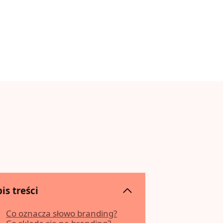
is treści
Co oznacza słowo branding?