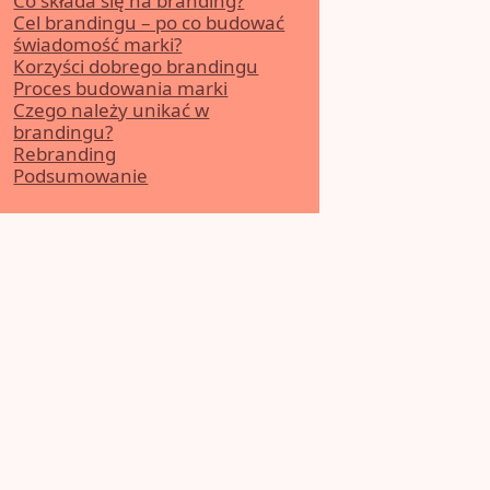
Co składa się na branding?
Cel brandingu – po co budować
świadomość marki?
Korzyści dobrego brandingu
Proces budowania marki
Czego należy unikać w
brandingu?
Rebranding
Podsumowanie