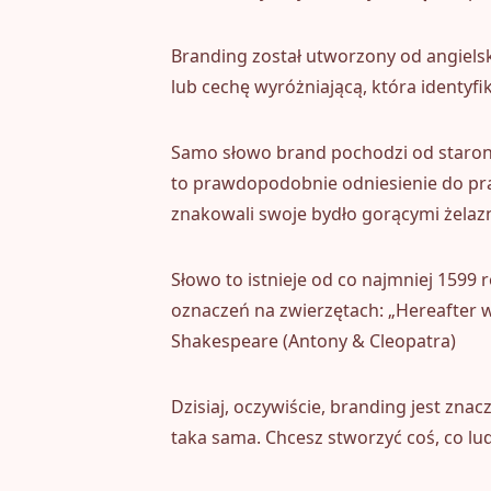
Branding został utworzony od angiels
lub cechę wyróżniającą, która identyfik
Samo słowo brand pochodzi od starono
to prawdopodobnie odniesienie do pra
znakowali swoje bydło gorącymi żelazn
Słowo to istnieje od co najmniej 1599 
oznaczeń na zwierzętach: „Hereafter we
Shakespeare (Antony & Cleopatra)
Dzisiaj, oczywiście, branding jest zna
taka sama. Chcesz stworzyć coś, co lu