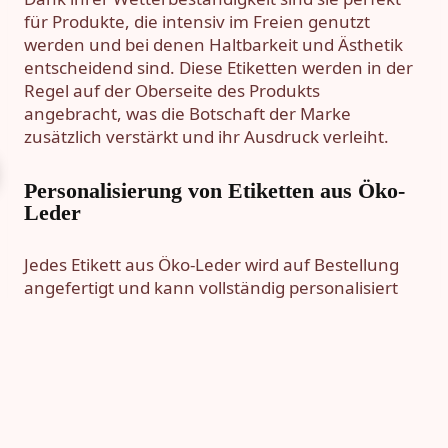
für Produkte, die intensiv im Freien genutzt
werden und bei denen Haltbarkeit und Ästhetik
entscheidend sind. Diese Etiketten werden in der
Regel auf der Oberseite des Produkts
angebracht, was die Botschaft der Marke
zusätzlich verstärkt und ihr Ausdruck verleiht.
Personalisierung von Etiketten aus Öko-
Leder
Jedes Etikett aus Öko-Leder wird auf Bestellung
angefertigt und kann vollständig personalisiert
werden. Kunden können aus etwa 50
verschiedenen Öko-Lederfarben sowie
beliebigen Formen und Größen wählen. Die
Etiketten können mit Löchern oder Rillen
versehen werden, die das Annähen mit Faden,
Garn oder speziellen Nieten erleichtern, sodass