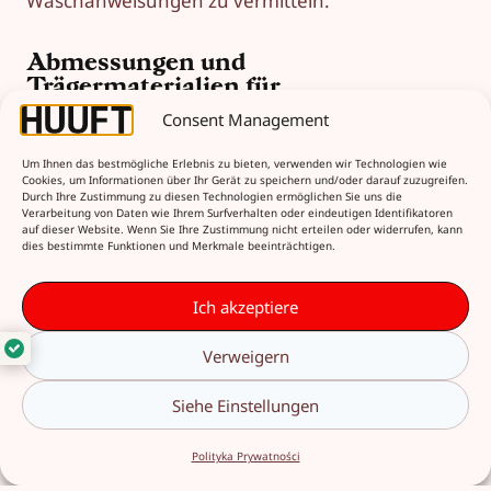
Waschanweisungen zu vermitteln.
Abmessungen und
Trägermaterialien für
Thermotransferetiketten
Consent Management
Thermotransferetiketten werden auf glatten,
Um Ihnen das bestmögliche Erlebnis zu bieten, verwenden wir Technologien wie
einfarbigen Materialien wie Nylon und Satin
Cookies, um Informationen über Ihr Gerät zu speichern und/oder darauf zuzugreifen.
gedruckt, wodurch die Lesbarkeit des Aufdrucks
Durch Ihre Zustimmung zu diesen Technologien ermöglichen Sie uns die
Verarbeitung von Daten wie Ihrem Surfverhalten oder eindeutigen Identifikatoren
gewährleistet ist. Meistens wird eine weiße
auf dieser Website. Wenn Sie Ihre Zustimmung nicht erteilen oder widerrufen, kann
Hintergrundfarbe verwendet, die eine maximale
dies bestimmte Funktionen und Merkmale beeinträchtigen.
Sichtbarkeit der Informationen ermöglicht,
jedoch sind die Möglichkeiten hinsichtlich der
Ich akzeptiere
Hintergrundfarben begrenzt.
Thermotransferfolie überträgt den Druck meist
Verweigern
in einer Farbe (z. B. Schwarz), weshalb das
Design einfach und gut lesbar sein muss. Dank
Siehe Einstellungen
der Vielfalt der verfügbaren Größen lassen sich
die Etiketten an bestimmte Produkte anpassen,
Polityka Prywatności
jedoch eignet sich diese Technologie am besten