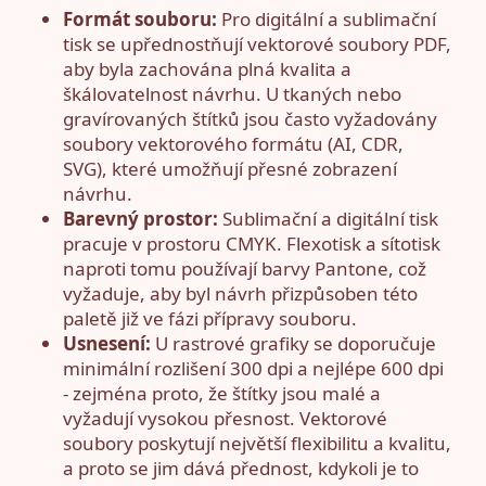
Formát souboru:
Pro digitální a sublimační
tisk se upřednostňují vektorové soubory PDF,
aby byla zachována plná kvalita a
škálovatelnost návrhu. U tkaných nebo
gravírovaných štítků jsou často vyžadovány
soubory vektorového formátu (AI, CDR,
SVG), které umožňují přesné zobrazení
návrhu.
Barevný prostor:
Sublimační a digitální tisk
pracuje v prostoru CMYK. Flexotisk a sítotisk
naproti tomu používají barvy Pantone, což
vyžaduje, aby byl návrh přizpůsoben této
paletě již ve fázi přípravy souboru.
Usnesení:
U rastrové grafiky se doporučuje
minimální rozlišení 300 dpi a nejlépe 600 dpi
- zejména proto, že štítky jsou malé a
vyžadují vysokou přesnost. Vektorové
soubory poskytují největší flexibilitu a kvalitu,
a proto se jim dává přednost, kdykoli je to