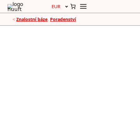
Přeskočit
na
obsah
<
Znalostní báze
, 
Poradenství