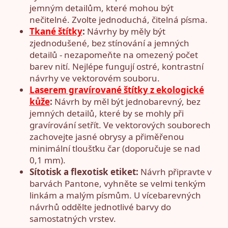
jemným detailům, které mohou být
nečitelné. Zvolte jednoduchá, čitelná písma.
Tkané štítky
:
Návrhy by měly být
zjednodušené, bez stínování a jemných
detailů - nezapomeňte na omezený počet
barev nití. Nejlépe fungují ostré, kontrastní
návrhy ve vektorovém souboru.
Laserem gravírované štítky z ekologické
kůže
:
Návrh by měl být jednobarevný, bez
jemných detailů, které by se mohly při
gravírování setřít. Ve vektorových souborech
zachovejte jasné obrysy a přiměřenou
minimální tloušťku čar (doporučuje se nad
0,1 mm).
Sítotisk a flexotisk etiket:
Návrh připravte v
barvách Pantone, vyhněte se velmi tenkým
linkám a malým písmům. U vícebarevných
návrhů oddělte jednotlivé barvy do
samostatných vrstev.