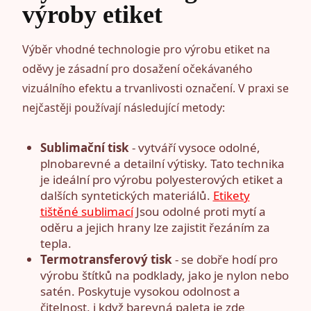
výroby etiket
Výběr vhodné technologie pro výrobu etiket na
oděvy je zásadní pro dosažení očekávaného
vizuálního efektu a trvanlivosti označení. V praxi se
nejčastěji používají následující metody:
Sublimační tisk
- vytváří vysoce odolné,
plnobarevné a detailní výtisky. Tato technika
je ideální pro výrobu polyesterových etiket a
dalších syntetických materiálů.
Etikety
tištěné sublimací
Jsou odolné proti mytí a
oděru a jejich hrany lze zajistit řezáním za
tepla.
Termotransferový tisk
- se dobře hodí pro
výrobu štítků na podklady, jako je nylon nebo
satén. Poskytuje vysokou odolnost a
čitelnost, i když barevná paleta je zde