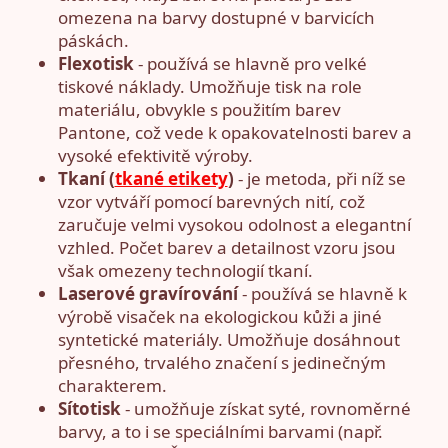
omezena na barvy dostupné v barvicích
páskách.
Flexotisk
- používá se hlavně pro velké
tiskové náklady. Umožňuje tisk na role
materiálu, obvykle s použitím barev
Pantone, což vede k opakovatelnosti barev a
vysoké efektivitě výroby.
Tkaní (
tkané etikety
)
- je metoda, při níž se
vzor vytváří pomocí barevných nití, což
zaručuje velmi vysokou odolnost a elegantní
vzhled. Počet barev a detailnost vzoru jsou
však omezeny technologií tkaní.
Laserové gravírování
- používá se hlavně k
výrobě visaček na ekologickou kůži a jiné
syntetické materiály. Umožňuje dosáhnout
přesného, trvalého značení s jedinečným
charakterem.
Sítotisk
- umožňuje získat syté, rovnoměrné
barvy, a to i se speciálními barvami (např.