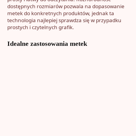
dostępnych rozmiarów pozwala na dopasowanie
metek do konkretnych produktów, jednak ta
technologia najlepiej sprawdza się w przypadku
prostych i czytelnych grafik.
Idealne zastosowania metek
termotransferowych
Metki termotransferowe doskonale sprawdzają
się jako
wszywki wewnętrzne
, pełniące funkcję
informacyjną – idealne do oznaczenia rozmiaru,
składu materiału i podstawowych instrukcji
pielęgnacyjnych. Dzięki niskim kosztom
produkcji, wszywki te są optymalnym
rozwiązaniem dla masowej produkcji prostych
metek pielęgnacyjnych lub rozmiarowych,
szczególnie w odzieży codziennej, sportowej czy
roboczej, gdzie priorytetem jest funkcjonalność