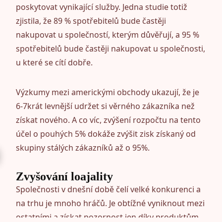
poskytovat vynikající služby. Jedna studie totiž
zjistila, že 89 % spotřebitelů bude častěji
nakupovat u společností, kterým důvěřují, a 95 %
spotřebitelů bude častěji nakupovat u společnosti,
u které se cítí dobře.
Výzkumy mezi americkými obchody ukazují, že je
6-7krát levnější udržet si věrného zákazníka než
získat nového. A co víc, zvýšení rozpočtu na tento
účel o pouhých 5% dokáže zvýšit zisk získaný od
skupiny stálých zákazníků až o 95%.
Zvyšování loajality
Společnosti v dnešní době čelí velké konkurenci a
na trhu je mnoho hráčů. Je obtížné vyniknout mezi
ostatními a získat pozornost jen díky produktům,